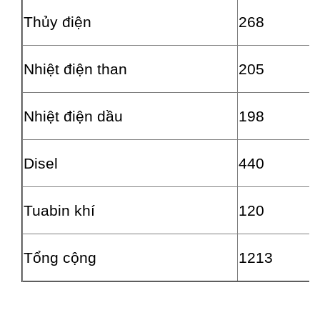
Thủy điện
268
2
Nhiệt điện than
205
1
Nhiệt điện dầu
198
1
Disel
440
3
Tuabin khí
120
9
Tổng cộng
1213