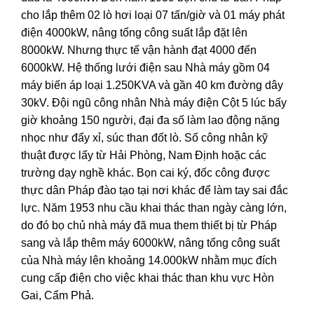
cho lắp thêm 02 lò hơi loại 07 tấn/giờ và 01 máy phát
điện 4000kW, nâng tổng công suất lắp đặt lên
8000kW. Nhưng thực tế vận hành đạt 4000 đến
6000kW. Hệ thống lưới điện sau Nhà máy gồm 04
máy biến áp loại 1.250KVA và gần 40 km đường dây
30kV. Đội ngũ công nhân Nhà máy điện Cột 5 lúc bấy
giờ khoảng 150 người, đại đa số làm lao động nặng
nhọc như đẩy xỉ, súc than đốt lò. Số công nhân kỹ
thuật được lấy từ Hải Phòng, Nam Định hoặc các
trường dạy nghề khác. Bọn cai ký, đốc công được
thực dân Pháp đào tạo tại nơi khác để làm tay sai đắc
lực. Năm 1953 nhu cầu khai thác than ngày càng lớn,
do đó bọ chủ nhà máy đã mua them thiết bị từ Pháp
sang và lắp thêm máy 6000kW, nâng tổng công suất
của Nhà máy lên khoảng 14.000kW nhằm mục đích
cung cấp điện cho việc khai thác than khu vực Hòn
Gai, Cẩm Phả.