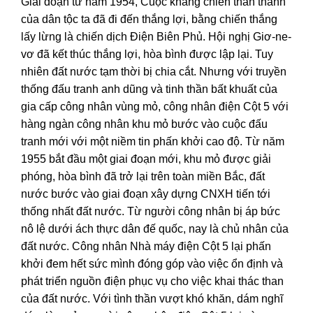
Giai đoạn từ năm 1954, Cuộc kháng chiến thần thánh
của dân tộc ta đã đi đến thắng lợi, bằng chiến thắng
lấy lừng là chiến dịch Điện Biên Phủ. Hội nghị Giơ-ne-
vơ đã kết thúc thắng lợi, hòa bình được lập lại. Tuy
nhiên đất nước tạm thời bị chia cắt. Nhưng với truyền
thống đấu tranh anh dũng và tinh thần bất khuất của
gia cấp công nhân vùng mỏ, công nhân điện Cột 5 với
hàng ngàn công nhân khu mỏ bước vào cuộc đấu
tranh mới với một niềm tin phấn khởi cao độ. Từ năm
1955 bắt đầu một giai đoạn mới, khu mỏ được giải
phóng, hòa bình đã trở lại trên toàn miền Bắc, đất
nước bước vào giai đoạn xây dựng CNXH tiến tới
thống nhất đất nước. Từ người công nhân bị áp bức
nô lệ dưới ách thực dân đế quốc, nay là chủ nhân của
đất nước. Công nhân Nhà máy điện Cột 5 lại phấn
khởi đem hết sức mình đóng góp vào việc ổn định và
phát triển nguồn điện phục vụ cho việc khai thác than
của đất nước. Với tình thần vượt khó khăn, dám nghĩ