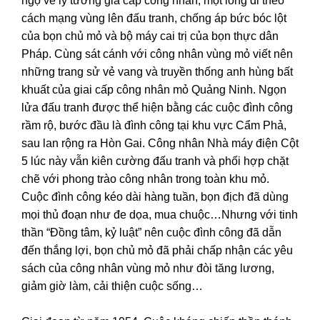
ngộ về lý tưởng gia cáp công nhân, một lòng đi theo
cách mạng vùng lên đấu tranh, chống áp bức bóc lột
của bọn chủ mỏ và bộ máy cai trị của bọn thực dân
Pháp. Cùng sát cánh với công nhân vùng mỏ viết nên
những trang sử vẻ vang và truyền thống anh hùng bất
khuất của giai cấp công nhân mỏ Quảng Ninh. Ngọn
lửa đấu tranh được thể hiện bằng các cuộc đình công
rầm rộ, bước đầu là đình công tại khu vực Cẩm Phả,
sau lan rộng ra Hòn Gai. Công nhân Nhà máy điện Cột
5 lúc này vẫn kiên cường đấu tranh và phối hợp chặt
chẽ với phong trào công nhân trong toàn khu mỏ.
Cuộc đình công kéo dài hàng tuần, bọn địch đã dùng
mọi thủ đoạn như đe dọa, mua chuộc…Nhưng với tinh
thần “Đồng tâm, kỷ luật” nên cuộc đình công đã dẫn
đến thắng lợi, bọn chủ mỏ đã phải chấp nhận các yêu
sách của công nhân vùng mỏ như đòi tăng lương,
giảm giờ làm, cải thiện cuộc sống…