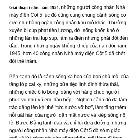
, những người công nhân Nhà
Giai đoạn trước năm 1954
máy điện Cột 5 lúc đó cũng cùng chung cảnh sống cơ
cực như hàng ngàn công nhân khu mỏ khác. Thường
xuyên bị cúp phạt tiền lương, đời sống khốn khó ở
những lán trại lụp sụp, làm ra điện nhưng phải đốt đèn
dầu. Trong những ngày khủng khiếp của nạn đói năm
1945, hơn 40 công nhân Nhà máy điện Cột 5 đã chết
đói thê thảm.
Bên cạnh đó là cảnh sống xa hoa của bọn chủ mỏ, của
tầng lớp cai ký, những bữa tiệc linh đình thừa thãi,
những chiếc ô tô bóng loáng với hàng chục người
phục vụ như vú em, đầu bếp…Nghịch cảnh đó đã làm
trào dâng lên khí thế “tức nước vỡ bờ”, làm tăng thêm
nỗi uất hận của người dân mất nước và kiếp sống nô
lệ. Được Đảng lãnh đạo và chỉ lối đưa đường, những
người công nhân Nhà máy điện Cột 5 đã sớm giác