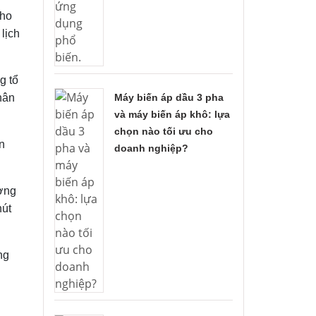
cho
lịch
g tổ
Máy biến áp dầu 3 pha
hân
và máy biến áp khô: lựa
chọn nào tối ưu cho
n
doanh nghiệp?
ương
hút
ng