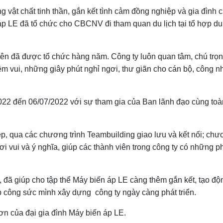
 vật chất tinh thần, gắn kết tình cảm đồng nghiệp và gia đình 
 LE đã tổ chức cho CBCNV đi tham quan du lịch tại tổ hợp du 
ên đã được tổ chức hàng năm. Công ty luôn quan tâm, chú trọn
ềm vui, những giây phút nghỉ ngơi, thư giãn cho cán bộ, công n
022 đến 06/07/2022 với sự tham gia của Ban lãnh đạo cùng toà
ẹp, qua các chương trình Teambuilding giao lưu và kết nối; ch
hơi vui và ý nghĩa, giúp các thành viên trong công ty có những p
đã giúp cho tập thể Máy biến áp LE càng thêm gắn kết, tạo độ
p công sức mình xây dựng công ty ngày càng phát triển.
ơn của đại gia đình Máy biến áp LE.