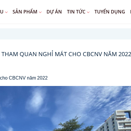
ỆU
SẢN PHẨM
DỰ ÁN
TIN TỨC
TUYỂN DỤNG
ỨC THAM QUAN NGHỈ MÁT CHO CBCNV NĂM 202
át cho CBCNV năm 2022