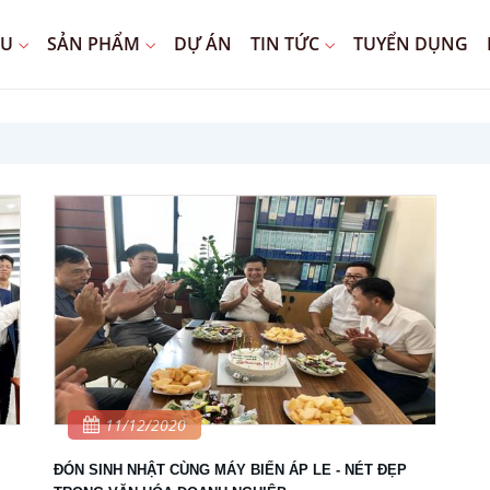
ỆU
SẢN PHẨM
DỰ ÁN
TIN TỨC
TUYỂN DỤNG
11/12/2020
ĐÓN SINH NHẬT CÙNG MÁY BIẾN ÁP LE - NÉT ĐẸP