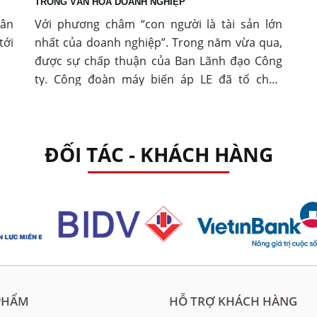
TRONG VĂN HÓA DOANH NGHIỆP
uân
Với phương châm “con người là tài sản lớn
tới
nhất của doanh nghiệp”. Trong năm vừa qua,
được sự chấp thuận của Ban Lãnh đạo Công
ty. Công đoàn máy biến áp LE đã tổ chức
mừng sinh nhật cho nhân viên và người lao
động của Công ty. Đây là hoạt động thiết thực
thể hiện sự quan tâm đặc biệt của Ban Lãnh
ĐỐI TÁC - KHÁCH HÀNG
đạo Công ty dành cho thành viên của mình và
cũng là một nét đẹp truyền thống trong văn
hóa doanh nghiệp.
PHẨM
HỖ TRỢ KHÁCH HÀNG