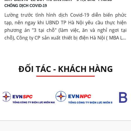
CHỐNG DỊCH COVID-19
Lường trước tình hình dịch Covid-19 diễn biến phức
tạp, nên ngay khi UBND TP Hà Nội yêu cầu thực hiện
phương án "3 tại chỗ" (làm việc, ăn và nghỉ ngơi tại
chỗ), Công ty CP sản xuất thiết bị điện Hà Nội ( MBA LE)
đã chủ động triển khai các phương án phòng chống
dịch để đảm bảo an toàn cho sức khỏe người lao động
và hiệu quả trong sản xuất, kinh doanh.
ĐỐI TÁC - KHÁCH HÀNG