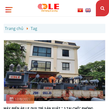
Trang chủ
Tag
17/8/2021
MÁY BIẾN ÁP LE DUY TRÌ SẢN XUẤT " 3 TẠI CHỖ" PHÒNG