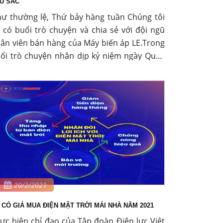
U SẮC
ư thường lệ, Thứ bảy hàng tuần Chúng tôi
 có buổi trò chuyện và chia sẻ với đội ngũ
ân viên bán hàng của Máy biến áp LE.Trong
ổi trò chuyện nhân dịp kỷ niệm ngày Quốc
 phụ nữ 8/3/2021 vừa qua, chúng tôi rất vui
i được lắng nghe những chia sẻ thân mật,
ân thành của họ trong công việc cũng như
ộc sống.
20/2/2021
 CÓ GIÁ MUA ĐIỆN MẶT TRỜI MÁI NHÀ NĂM 2021
ực hiện chỉ đạo của Tập đoàn Điện lực Việt