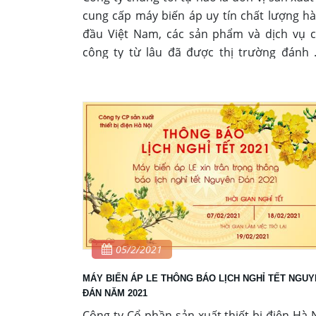
cung cấp máy biến áp uy tín chất lượng h
đầu Việt Nam, các sản phẩm và dịch vụ 
công ty từ lâu đã được thị trường đánh 
cao. Qúy khách hàng có nhu cầu báo giá 
biến áp LE xin vui lòng liên hệ hotline 0964 
256 để có giá tốt nhất.
05/2/2021
MÁY BIẾN ÁP LE THÔNG BÁO LỊCH NGHỈ TẾT NGU
ĐÁN NĂM 2021
Công ty Cổ phần sản xuất thiết bị điện Hà 