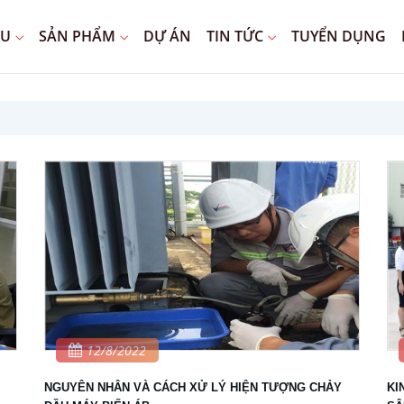
ỆU
SẢN PHẨM
DỰ ÁN
TIN TỨC
TUYỂN DỤNG
12/8/2022
NGUYÊN NHÂN VÀ CÁCH XỬ LÝ HIỆN TƯỢNG CHẢY
KI