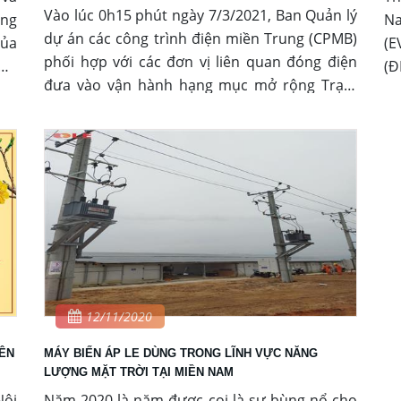
Vào lúc 0h15 phút ngày 7/3/2021, Ban Quản lý
àng
Na
dự án các công trình điện miền Trung (CPMB)
của
(E
phối hợp với các đơn vị liên quan đóng điện
giá
(Đ
đưa vào vận hành hạng mục mở rộng Trạm
máy
đồ
biến áp 500kV Dốc Sỏi, thuộc dự án đường
929
tă
dây 500kV mạch 3 đoạn Dốc Sỏi - Pleiku 2.
12/11/2020
YÊN
MÁY BIẾN ÁP LE DÙNG TRONG LĨNH VỰC NĂNG
LƯỢNG MẶT TRỜI TẠI MIỀN NAM
Nội
Năm 2020 là năm được coi là sự bùng nổ cho