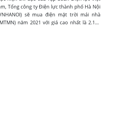
m, Tổng công ty Điện lực thành phố Hà Nội
VNHANOI) sẽ mua điện mặt trời mái nhà
MTMN) năm 2021 với giá cao nhất là 2.162
ng/kWh (chưa bao gồm thuế giá trị gia
ng).