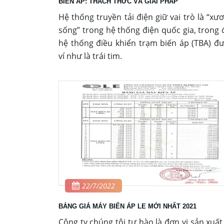
BIẾN ÁP: THÁCH THỨC VÀ GIẢI PHÁP
Hệ thống truyền tải điện giữ vai trò là “xư
sống” trong hệ thống điện quốc gia, trong 
hệ thống điều khiển trạm biến áp (TBA) đ
ví như là trái tim.
22/7/2022
BẢNG GIÁ MÁY BIẾN ÁP LE MỚI NHẤT 2021
Công ty chúng tôi tự hào là đơn vị sản xuất