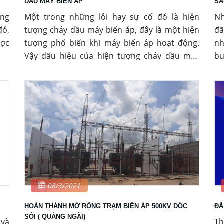
DẦU MÁY BIẾN ÁP
SÂ
ơng
Một trong những lỗi hay sự cố đó là hiện
Nh
đó,
tượng chảy dầu máy biến áp, đây là một hiện
đã
ược
tượng phổ biến khi máy biến áp hoạt động.
nh
Vậy dấu hiệu của hiện tượng chảy dầu máy
bu
biến áp là gì, phương pháp xử lý và khắc phục
tế
việc máy biến áp chảy dầu, rò rỉ dầu sẽ như
kh
thế nào? Chúng ta hãy cùng tìm hiểu qua bài
ch
viết dưới đây.
cu
08/3/2021
HOÀN THÀNH MỞ RỘNG TRẠM BIẾN ÁP 500KV DỐC
ĐÃ
SỎI ( QUẢNG NGÃI)
 và
Th