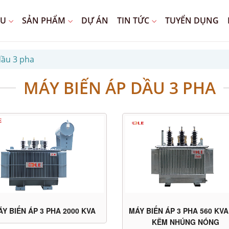
ỆU
SẢN PHẨM
DỰ ÁN
TIN TỨC
TUYỂN DỤNG
dầu 3 pha
MÁY BIẾN ÁP DẦU 3 PHA
Y BIẾN ÁP 3 PHA 2000 KVA
MÁY BIẾN ÁP 3 PHA 560 KV
KẼM NHÚNG NÓNG